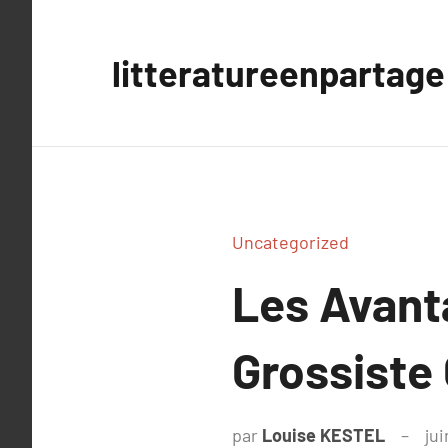
Aller
au
litteratureenpartage
contenu
Uncategorized
Les Avanta
Grossiste
par
Louise KESTEL
jui