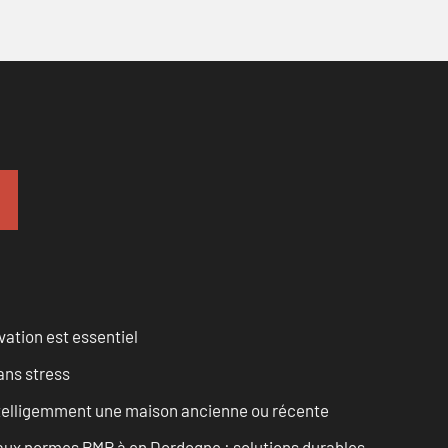
vation est essentiel
ans stress
intelligemment une maison ancienne ou récente
 aux normes PMR à en Dordogne : solutions durables