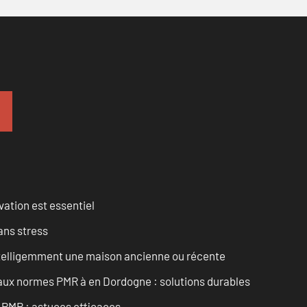
vation est essentiel
ans stress
intelligemment une maison ancienne ou récente
 aux normes PMR à en Dordogne : solutions durables
t PMR : astuces efficaces