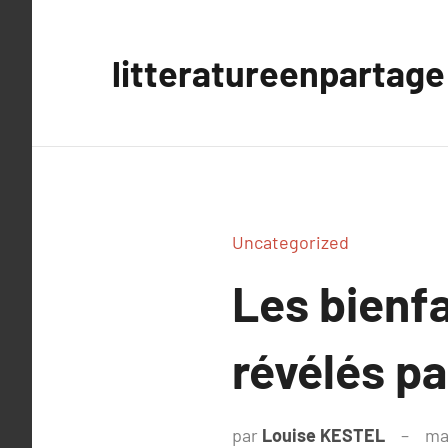
Aller
au
litteratureenpartage
contenu
Uncategorized
Les bienfa
révélés pa
par
Louise KESTEL
ma