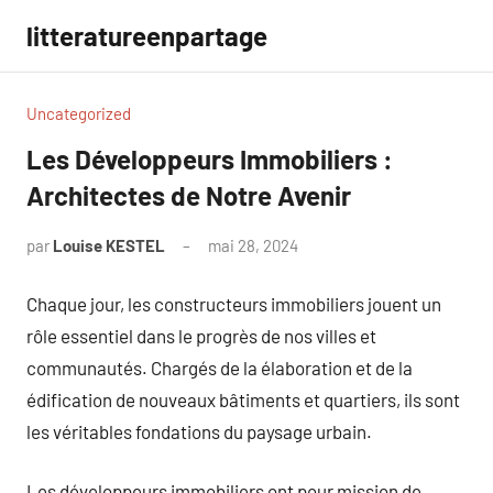
Aller
litteratureenpartage
au
contenu
Uncategorized
Les Développeurs Immobiliers :
Architectes de Notre Avenir
par
Louise KESTEL
mai 28, 2024
Aucun
commentaire
Chaque jour, les constructeurs immobiliers jouent un
rôle essentiel dans le progrès de nos villes et
communautés. Chargés de la élaboration et de la
édification de nouveaux bâtiments et quartiers, ils sont
les véritables fondations du paysage urbain.
Les développeurs immobiliers ont pour mission de