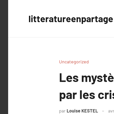
Aller
au
litteratureenpartage
contenu
Uncategorized
Les mystè
par les cr
par
Louise KESTEL
avr