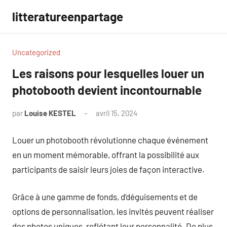
Aller
litteratureenpartage
au
contenu
Uncategorized
Les raisons pour lesquelles louer un
photobooth devient incontournable
par
Louise KESTEL
avril 15, 2024
Aucun
commentaire
Louer un photobooth révolutionne chaque événement
en un moment mémorable, offrant la possibilité aux
participants de saisir leurs joies de façon interactive.
Grâce à une gamme de fonds, d’déguisements et de
options de personnalisation, les invités peuvent réaliser
des photos uniques, reflétant leur personnalité. De plus,