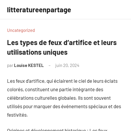
Aller
litteratureenpartage
au
contenu
Uncategorized
Les types de feux d’artifice et leurs
utilisations uniques
par
Louise KESTEL
juin 20, 2024
Aucun
commentaire
Les feux d’artifice, qui éclairent le ciel de leurs éclats
colorés, constituent une partie intégrante des
célébrations culturelles globales. Ils sont souvent
utilisés pour marquer des événements spéciaux et des
festivités.
Origines et développement historique : Les feux