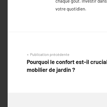
chaque goût. Investir dans 
votre quotidien.
Navigation
Publication précédente
Pourquoi le confort est-il crucia
de
mobilier de jardin ?
l’article