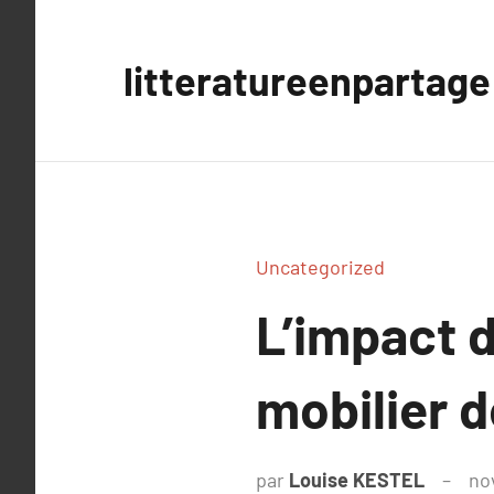
Aller
au
litteratureenpartage
contenu
Uncategorized
L’impact d
mobilier d
par
Louise KESTEL
no