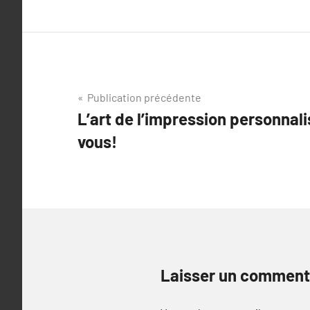
Navigation
Publication précédente
L’art de l’impression personnal
de
vous!
l’article
Laisser un comment