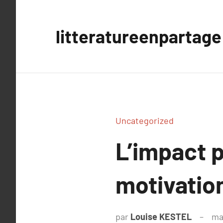
Aller
au
litteratureenpartage
contenu
Uncategorized
L’impact p
motivatio
par
Louise KESTEL
ma