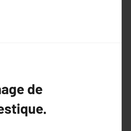
nage de
estique.