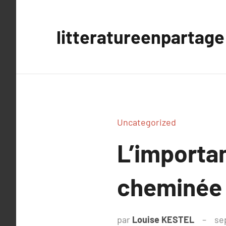
Aller
au
litteratureenpartage
contenu
Uncategorized
L’importa
cheminée 
par
Louise KESTEL
se