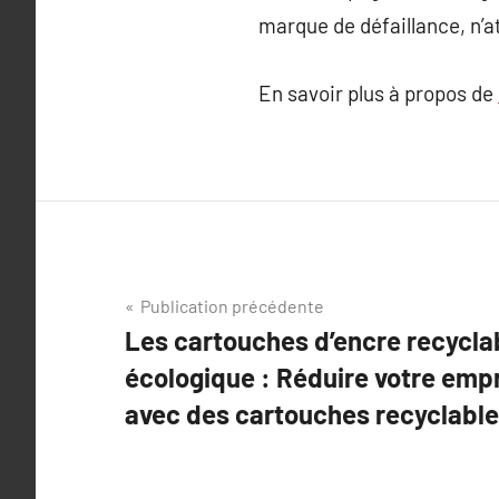
marque de défaillance, n’a
En savoir plus à propos de
Navigation
Publication précédente
Les cartouches d’encre recyclab
de
écologique : Réduire votre emp
l’article
avec des cartouches recyclable