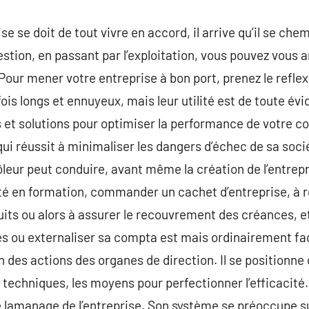
se se doit de tout vivre en accord, il arrive qu’il se ch
estion, en passant par l’exploitation, vous pouvez vous 
? Pour mener votre entreprise à bon port, prenez le refl
rfois longs et ennuyeux, mais leur utilité est de toute év
 et solutions pour optimiser la performance de votre c
ui réussit à minimaliser les dangers d’échec de sa soc
eur peut conduire, avant même la création de l’entrepris
té en formation, commander un cachet d’entreprise, à ré
its ou alors à assurer le recouvrement des créances, et
es ou externaliser sa compta est mais ordinairement fa
n des actions des organes de direction. Il se position
es techniques, les moyens pour perfectionner l’efficacit
le lamanage de l’entreprise. Son système se préoccupe su