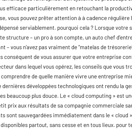
us efficace particulièrement en retouchant la producti
e, vous pouvez prêter attention à à cadence régulière l
t dépensé serviablement. pourquoi cela ? Lorsque votre 
ite structure – un pro à son compte, un auto chef d’entr
– vous n’avez pas vraiment de “matelas de trésorerie” 
 plus conséquent de vous assurer que votre entreprise co
 secteur dans lequel vous opérez, les conseils que vous 
omprendre de quelle manière vivre une entreprise mieux
De dernières développées technologiques ont rendu la ge
lles beaucoup plus douce. Le « cloud computing » est u
etit prix aux résultats de sa compagnie commerciale san
ats sont sauvegardées immédiatement dans le « cloud » 
 disponibles partout, sans cesse et en tous lieux. pour t