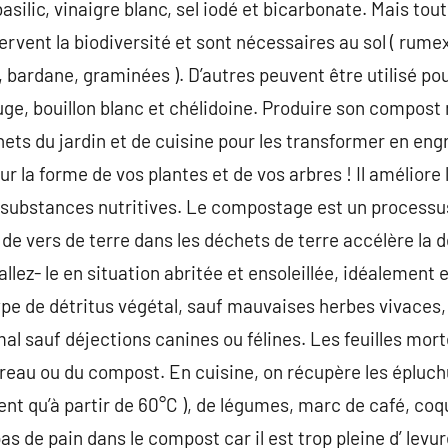
 basilic, vinaigre blanc, sel iodé et bicarbonate. Mais to
vent la biodiversité et sont nécessaires au sol ( rumex,
, bardane, graminées ). D’autres peuvent être utilisé po
sauge, bouillon blanc et chélidoine. Produire son compost 
ets du jardin et de cuisine pour les transformer en engr
 la forme de vos plantes et de vos arbres ! Il améliore l’
es substances nutritives. Le compostage est un processu
de vers de terre dans les déchets de terre accélère la
allez- le en situation abritée et ensoleillée, idéalement 
pe de détritus végétal, sauf mauvaises herbes vivaces, t
mal sauf déjections canines ou félines. Les feuilles m
reau ou du compost. En cuisine, on récupère les épluchur
 qu’à partir de 60°C ), de légumes, marc de café, coqui
 de pain dans le compost car il est trop pleine d’ levure