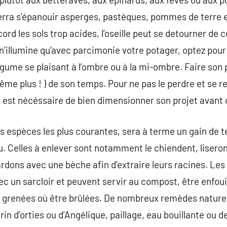
rra s’épanouir asperges, pastèques, pommes de terre e
ccord les sols trop acides, l’oseille peut se detourner de 
il n’illumine qu’avec parcimonie votre potager, optez pour 
légume se plaisant à l’ombre ou à la mi-ombre. Faire son 
ême plus ! ) de son temps. Pour ne pas le perdre et se 
il est nécéssaire de bien dimensionner son projet avan
 espèces les plus courantes, sera à terme un gain de tem
nu. Celles à enlever sont notamment le chiendent, liseron
ardons avec une bèche afin d’extraire leurs racines. Les
ec un sarcloir et peuvent servir au compost, être enfoui
as grenées où être brûlées. De nombreux remèdes naturel
urin d’orties ou d’Angélique, paillage, eau bouillante o