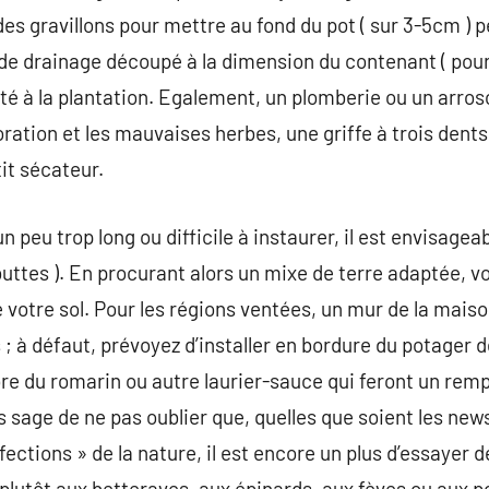
 des gravillons pour mettre au fond du pot ( sur 3-5cm ) p
de drainage découpé à la dimension du contenant ( pour é
té à la plantation. Egalement, un plomberie ou un arroso
oration et les mauvaises herbes, une griffe à trois dents,
it sécateur.
n peu trop long ou difficile à instaurer, il est envisagea
 buttes ). En procurant alors un mixe de terre adaptée, 
 votre sol. Pour les régions ventées, un mur de la maiso
 à défaut, prévoyez d’installer en bordure du potager de
re du romarin ou autre laurier-sauce qui feront un rem
is sage de ne pas oublier que, quelles que soient les new
ctions » de la nature, il est encore un plus d’essayer d
 plutôt aux betteraves, aux épinards, aux fèves ou aux p