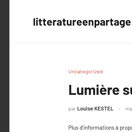
Aller
au
litteratureenpartage
contenu
Uncategorized
Lumière su
par
Louise KESTEL
ma
Plus d’informations à pro