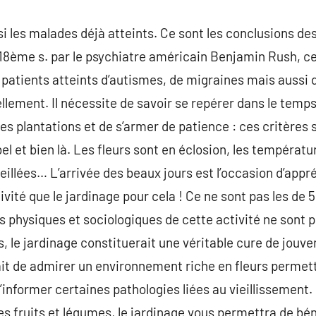
si les malades déjà atteints. Ce sont les conclusions d
u 18ème s. par le psychiatre américain Benjamin Rush, ce
atients atteints d’autismes, de migraines mais aussi d
uellement. Il nécessite de savoir se repérer dans le temps
s plantations et de s’armer de patience : ces critères 
l et bien là. Les fleurs sont en éclosion, les températu
llées… L’arrivée des beaux jours est l’occasion d’appréc
tivité que le jardinage pour cela ! Ce ne sont pas les de 5
s physiques et sociologiques de cette activité ne sont 
 le jardinage constituerait une véritable cure de jouve
 fait de admirer un environnement riche en fleurs perme
nformer certaines pathologies liées au vieillissement. p
s fruits et légumes, le jardinage vous permettra de béné