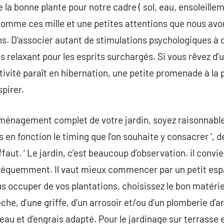
e la bonne plante pour notre cadre ( sol, eau, ensoleil
 comme ces mille et une petites attentions que nous av
ns. D’associer autant de stimulations psychologiques à
 relaxant pour les esprits surchargés. Si vous rêvez d’u
ativité paraît en hibernation, une petite promenade à la
spirer.
énagement complet de votre jardin, soyez raisonnable. 
s en fonction le timing que l’on souhaite y consacrer ‘,
faut. ‘ Le jardin, c’est beaucoup d’observation. il convien
réquemment. Il vaut mieux commencer par un petit espa
s occuper de vos plantations, choisissez le bon matériel
che, d’une griffe, d’un arrosoir et/ou d’un plomberie d’a
eau et d’engrais adapté. Pour le jardinage sur terrasse et