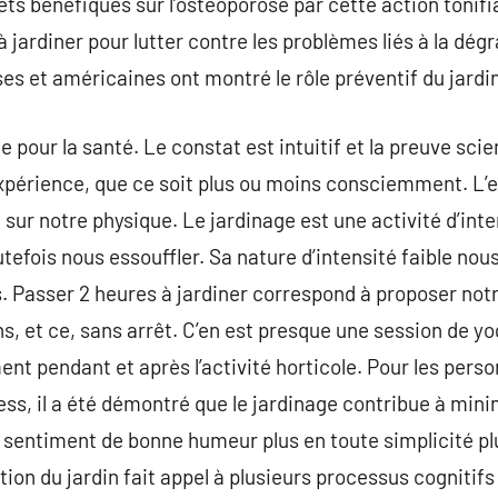
ts bénéfiques sur l’ostéoporose par cette action tonif
jardiner pour lutter contre les problèmes liés à la dégr
ses et américaines ont montré le rôle préventif du jardi
e pour la santé. Le constat est intuitif et la preuve sci
expérience, que ce soit plus ou moins consciemment. L’ef
f sur notre physique. Le jardinage est une activité d’int
tefois nous essouffler. Sa nature d’intensité faible nou
 Passer 2 heures à jardiner correspond à proposer notr
 et ce, sans arrêt. C’en est presque une session de yo
nt pendant et après l’activité horticole. Pour les perso
ress, il a été démontré que le jardinage contribue à min
le sentiment de bonne humeur plus en toute simplicité p
ation du jardin fait appel à plusieurs processus cognitifs