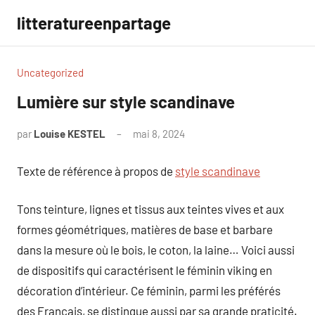
Aller
litteratureenpartage
au
contenu
Uncategorized
Lumière sur style scandinave
par
Louise KESTEL
mai 8, 2024
Aucun
commentaire
Texte de référence à propos de
style scandinave
Tons teinture, lignes et tissus aux teintes vives et aux
formes géométriques, matières de base et barbare
dans la mesure où le bois, le coton, la laine… Voici aussi
de dispositifs qui caractérisent le féminin viking en
décoration d’intérieur. Ce féminin, parmi les préférés
des Français, se distingue aussi par sa grande praticité.