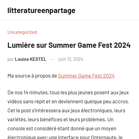
Aller
litteratureenpartage
au
contenu
Uncategorized
Lumière sur Summer Game Fest 2024
par
Louise KESTEL
juin 13, 2024
Aucun
commentaire
Ma source à propos de
Summer Game Fest 2024
De nos 14 minutes, tous les plus jeunes posent aux jeux
vidéos sans répit et en deviennent quelque peu accros.
Cet le post s’intéressera aux jeux électroniques, leurs
variétés, leurs bénéfices et leurs problèmes. Un
console est considéré étant donné que un moyen
électronique avec une interface pour l’internaute, le