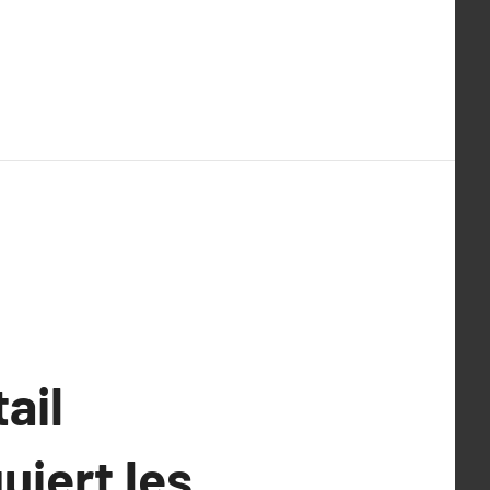
:
ail
uiert les