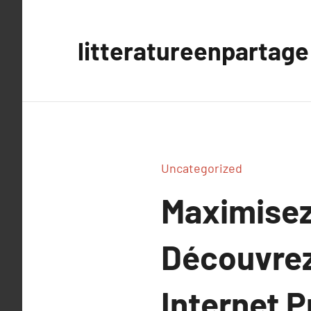
Aller
au
litteratureenpartage
contenu
Uncategorized
Maximisez 
Découvrez 
Internet P