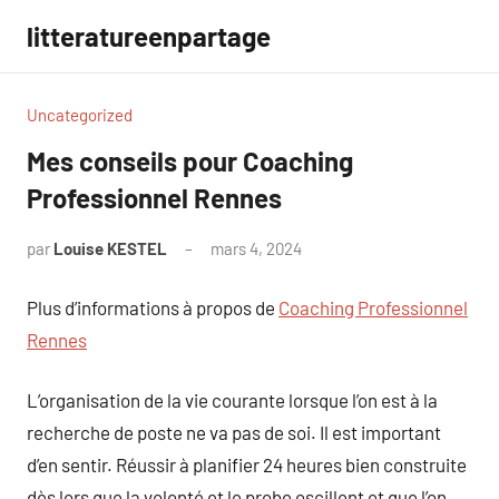
Aller
litteratureenpartage
au
contenu
Uncategorized
Mes conseils pour Coaching
Professionnel Rennes
par
Louise KESTEL
mars 4, 2024
Aucun
commentaire
Plus d’informations à propos de
Coaching Professionnel
Rennes
L’organisation de la vie courante lorsque l’on est à la
recherche de poste ne va pas de soi. Il est important
d’en sentir. Réussir à planifier 24 heures bien construite
dès lors que la volonté et le probe oscillent et que l’on