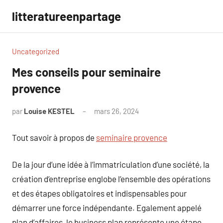
Aller
litteratureenpartage
au
contenu
Uncategorized
Mes conseils pour seminaire
provence
par
Louise KESTEL
mars 26, 2024
Aucun
commentaire
Tout savoir à propos de
seminaire provence
De la jour d’une idée à l’immatriculation d’une société, la
création d’entreprise englobe l’ensemble des opérations
et des étapes obligatoires et indispensables pour
démarrer une force indépendante. Egalement appelé
plan d’affaires, le business plan représente une étape