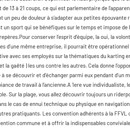
t de 13 à 21 coups, ce qui est parlementaire de l’appare
 un peu de douleur à s’adapter aux petites épouvante r
st un sport qui se bénéfiques sur le temps et impose de 
 repères.Pour conserver l’esprit d’équipe, la oui, la volo
es d’une même entreprise, il pourrait être opérationne
tive avec ses employés sur la thématiques du karting e
r et la gaêté ) les uns contre les autres. Cela donne l’opp
 à se découvrir et d’échanger parmi eux pendant d’un m
ance de travail à l’ancienne.A 1ere vue individualiste, le
able. Sur la plage, vous allez découvrir toujours un rider
 dans le cas de ennui technique ou physique en navigati
autres pratiquants. Les convention adhérents à la FFVL 
tention commune et à offrir la indispensables conviviale