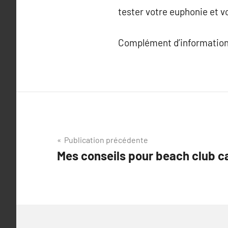
tester votre euphonie et v
Complément d’information
Navigation
Publication précédente
Mes conseils pour beach club 
de
l’article