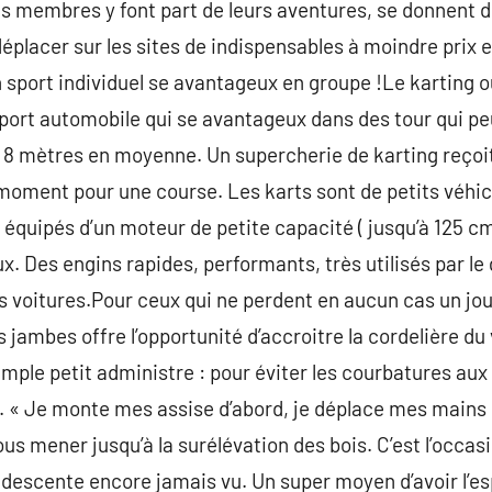
 membres y font part de leurs aventures, se donnent d
éplacer sur les sites de indispensables à moindre prix e
n sport individuel se avantageux en groupe !Le karting o
ort automobile qui se avantageux dans des tour qui peu
 8 mètres en moyenne. Un supercherie de karting reçoit
oment pour une course. Les karts sont de petits véhic
 équipés d’un moteur de petite capacité ( jusqu’à 125 cm
. Des engins rapides, performants, très utilisés par le 
s voitures.Pour ceux qui ne perdent en aucun cas un jo
es jambes offre l’opportunité d’accroitre la cordelière du
Simple petit administre : pour éviter les courbatures au
s. « Je monte mes assise d’abord, je déplace mes mains
us mener jusqu’à la surélévation des bois. C’est l’occas
escente encore jamais vu. Un super moyen d’avoir l’espr