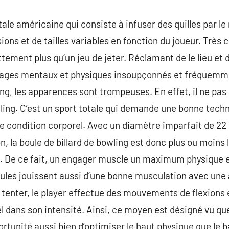
ale américaine qui consiste à infuser des quilles par le
ons et de tailles variables en fonction du joueur. Très 
ttement plus qu’un jeu de jeter. Réclamant de le lieu et d
tages mentaux et physiques insoupçonnés et fréquemm
ing, les apparences sont trompeuses. En effet, il ne pas
wling. C’est un sport totale qui demande une bonne techniq
 condition corporel. Avec un diamètre imparfait de 22 
n, la boule de billard de bowling est donc plus ou moins l
. De ce fait, un engager muscle un maximum physique et
aules jouissent aussi d’une bonne musculation avec une a
r tenter, le player effectue des mouvements de flexions 
l dans son intensité. Ainsi, ce moyen est désigné vu qu
portunité aussi bien d’optimiser le haut physique que le 