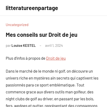
Aller
litteratureenpartage
au
contenu
Uncategorized
Mes conseils sur Droit de jeu
par
Louise KESTEL
avril 1, 2024
Aucun
commentaire
Plus d’infos à propos de
Droit de jeu
Dans le marché de le monde ni golf, on découvre un
univers riche en mystères ain secrets qui captivent les
passionnés para ce sport emblématique. Tout
commence grace aux divers outils man golfeur, des
night clubs de golf au driver, en passant par les bois,
fers, wedges et putter, représentant des compagnons