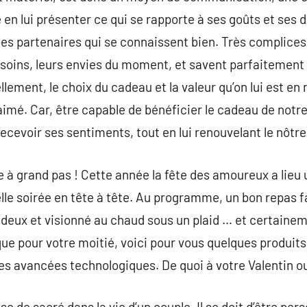
e en lui présenter ce qui se rapporte à ses goûts et ses d
es partenaires qui se connaissent bien. Très complices, i
besoins, leurs envies du moment, et savent parfaitement
ellement, le choix du cadeau et la valeur qu’on lui est e
aimé. Car, être capable de bénéficier le cadeau de not
ecevoir ses sentiments, tout en lui renouvelant le nôtre
à grand pas ! Cette année la fête des amoureux a lieu un
elle soirée en tête à tête. Au programme, un bon repas f
à deux et visionné au chaud sous un plaid … et certaine
e pour votre moitié, voici pour vous quelques produits à
les avancées technologiques. De quoi à votre Valentin ou
 de sacré dans la vie d’un couple. Il se doit d’être per