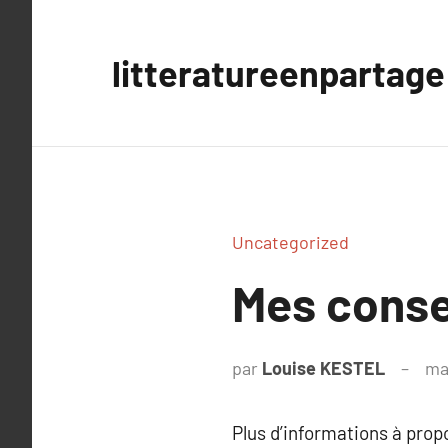
Aller
au
litteratureenpartage
contenu
Uncategorized
Mes consei
par
Louise KESTEL
ma
Plus d’informations à pro