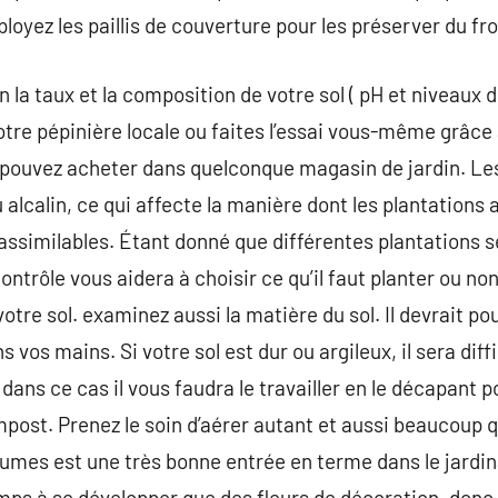
ployez les paillis de couverture pour les préserver du f
 la taux et la composition de votre sol ( pH et niveaux d
otre pépinière locale ou faites l’essai vous-même grâce 
 pouvez acheter dans quelconque magasin de jardin. Les
u alcalin, ce qui affecte la manière dont les plantation
assimilables. Étant donné que différentes plantations 
contrôle vous aidera à choisir ce qu’il faut planter ou no
otre sol. examinez aussi la matière du sol. Il devrait po
ns vos mains. Si votre sol est dur ou argileux, il sera diff
 dans ce cas il vous faudra le travailler en le décapant p
ompost. Prenez le soin d’aérer autant et aussi beaucoup 
gumes est une très bonne entrée en terme dans le jardina
ps à se développer que des fleurs de décoration, donc s