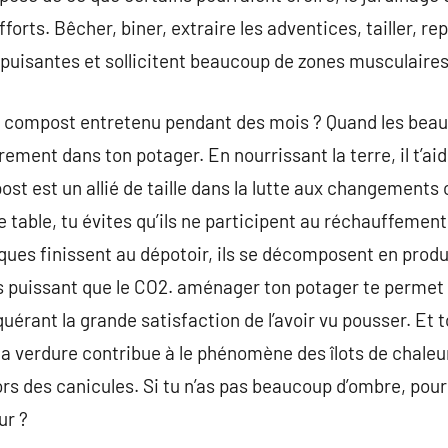
rts. Bêcher, biner, extraire les adventices, tailler, re
puisantes et sollicitent beaucoup de zones musculaires
e compost entretenu pendant des mois ? Quand les beaux j
ement dans ton potager. En nourrissant la terre, il t’ai
ost est un allié de taille dans la lutte aux changements
 table, tu évites qu’ils ne participent au réchauffement
ques finissent au dépotoir, ils se décomposent en prod
us puissant que le CO2. aménager ton potager te permet d
quérant la grande satisfaction de l’avoir vu pousser. Et t
t, la verdure contribue à le phénomène des îlots de chaleu
ors des canicules. Si tu n’as pas beaucoup d’ombre, pour
ur ?