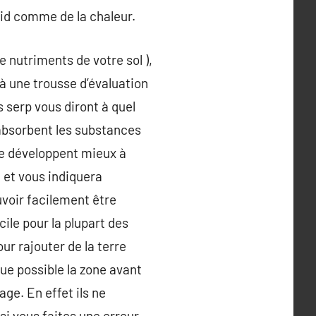
roid comme de la chaleur.
e nutriments de votre sol ),
à une trousse d’évaluation
 serp vous diront à quel
s absorbent les substances
se développent mieux à
n et vous indiquera
uvoir facilement être
icile pour la plupart des
our rajouter de la terre
que possible la zone avant
ge. En effet ils ne
i vous faites une erreur,