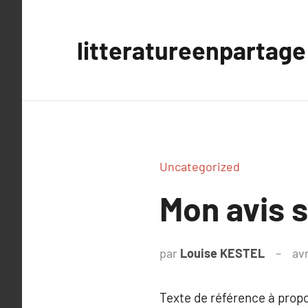
Aller
au
litteratureenpartage
contenu
Uncategorized
Mon avis 
par
Louise KESTEL
avr
Texte de référence à prop