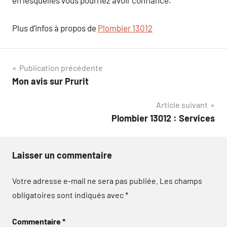
en lesquelles vous pourriez avoir confiance.
Plus d’infos à propos de
Plombier 13012
Navigation
Publication précédente
Mon avis sur Prurit
de
Article suivant
l’article
Plombier 13012 : Services
Laisser un commentaire
Votre adresse e-mail ne sera pas publiée.
Les champs
obligatoires sont indiqués avec
*
Commentaire
*