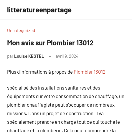
Aller
litteratureenpartage
au
contenu
Uncategorized
Mon avis sur Plombier 13012
par
Louise KESTEL
avril 9, 2024
Aucun
commentaire
Plus d’informations à propos de
Plombier 13012
spécialisé des installations sanitaires et des
équipements sur votre consommation de chauffage, un
plombier chauffagiste peut s’occuper de nombreux
missions. Dans un projet de construction, il va
spécialement prendre en charge tout ce qui touche le
chauffage et la plomberie. Cela peut comprendre la