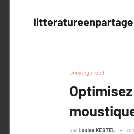
Aller
au
litteratureenpartage
contenu
Uncategorized
Optimisez
moustique
par
Louise KESTEL
ma