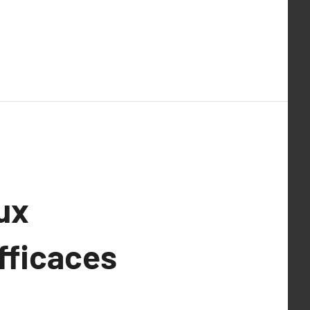
ux
fficaces