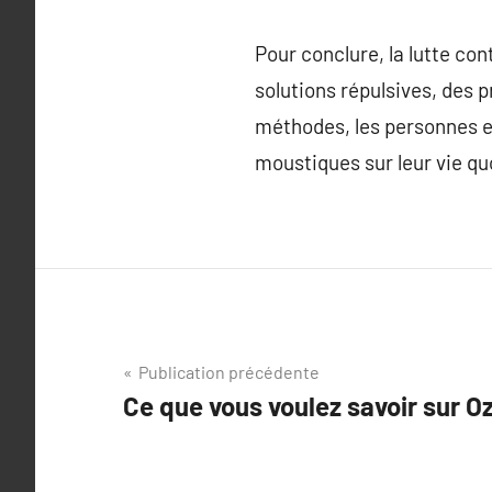
Pour conclure, la lutte con
solutions répulsives, des 
méthodes, les personnes et
moustiques sur leur vie qu
Navigation
Publication précédente
Ce que vous voulez savoir sur O
de
l’article