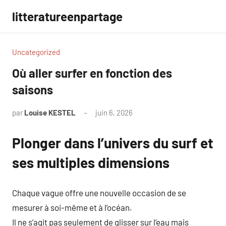
Aller
litteratureenpartage
au
contenu
Uncategorized
Où aller surfer en fonction des
saisons
par
Louise KESTEL
juin 6, 2026
Aucun
commentaire
Plonger dans l’univers du surf et
ses multiples dimensions
Chaque vague offre une nouvelle occasion de se
mesurer à soi-même et à l’océan.
Il ne s’agit pas seulement de glisser sur l’eau mais