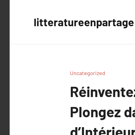
Aller
au
litteratureenpartage
contenu
Uncategorized
Réinventez
Plongez da
d’Intérieu