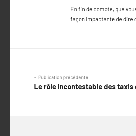
En fin de compte, que vous
façon impactante de dire 
Navigation
Publication précédente
Le rôle incontestable des taxis 
de
l’article