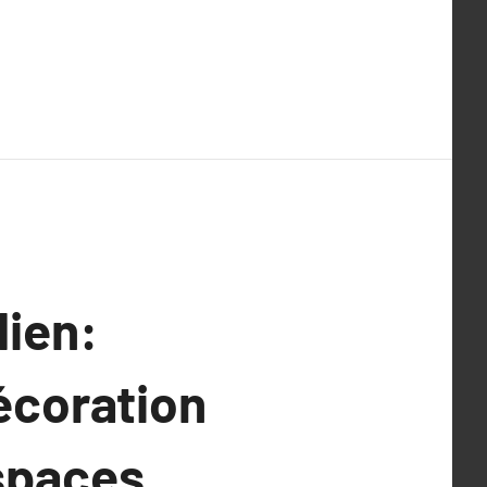
dien:
écoration
Espaces