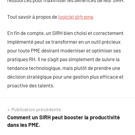
ressources pour maximiser les bénéfices de leur SIRH.
Tout savoir à propos de
logiciel sirh pme
En fin de compte, un SIRH bien choisi et correctement
implémenté peut se transformer en un outil précieux
pour toute PME désirant moderniser et optimiser ses
pratiques RH. Il ne s’agit pas simplement de suivre la
tendance technologique, mais plutôt de prendre une
décision stratégique pour une gestion plus efficace et
proactive des talents.
Navigation
Publication précédente
Comment un SIRH peut booster la productivité
de
dans les PME.
l’article