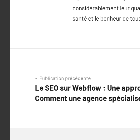
considérablement leur qual
santé et le bonheur de tou
Navigation
Publication précédente
Le SEO sur Webflow : Une appro
de
Comment une agence spécialisé
l’article