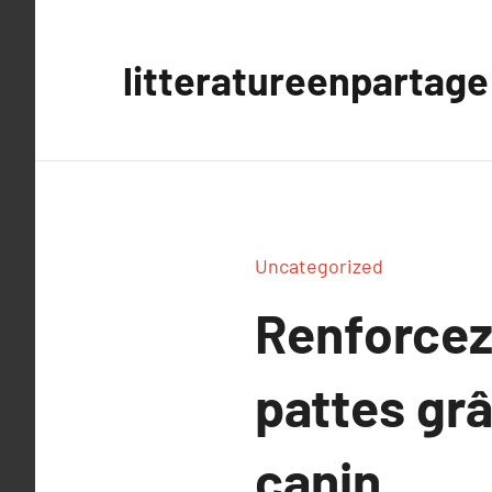
Aller
au
litteratureenpartage
contenu
Uncategorized
Renforcez 
pattes grâ
canin.