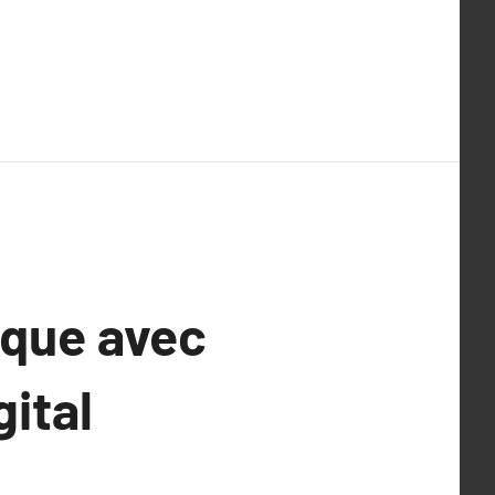
ique avec
gital