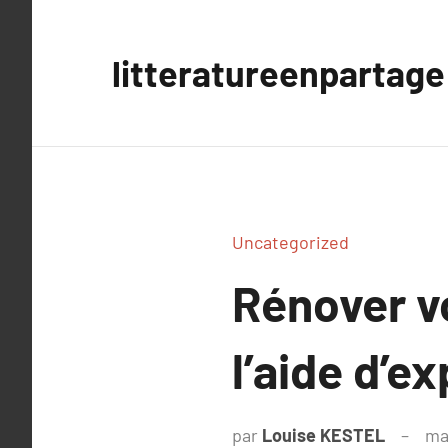
Aller
au
litteratureenpartage
contenu
Uncategorized
Rénover v
l’aide d’e
par
Louise KESTEL
ma