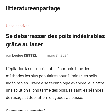
Aller
litteratureenpartage
au
contenu
Uncategorized
Se débarrasser des poils indésirables
grâce au laser
par
Louise KESTEL
mars 21, 2024
Aucun
commentaire
L’épilation laser représente désormais l’une des
méthodes les plus populaires pour éliminer les poils
indésirables. Grâce à sa technologie avancée, elle offre
une solution à long terme des poils, faisant les séances
de rasage et d’épilation reléguées au passé.
Comment ça marche?