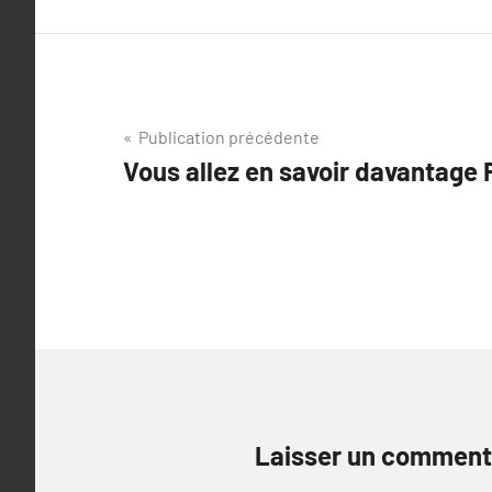
Navigation
Publication précédente
Vous allez en savoir davantage 
de
l’article
Laisser un comment