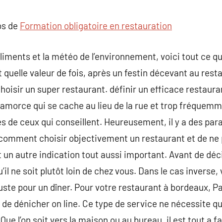
commentaire
os de
Formation obligatoire en restauration
aliments et la météo de l’environnement, voici tout ce qu
t quelle valeur de fois, après un festin décevant au res
oisir un super restaurant. définir un efficace restauran
n amorce qui se cache au lieu de la rue et trop fréquemme
s de ceux qui conseillent. Heureusement, il y a des pa
mment choisir objectivement un restaurant et de ne pl
 un autre indication tout aussi important. Avant de déc
il ne soit plutôt loin de chez vous. Dans le cas inverse,
ste pour un dîner. Pour votre restaurant à bordeaux, Pari
e dénicher on line. Ce type de service ne nécessite qu
ue l’on soit vers la maison ou au bureau, il est tout a fa