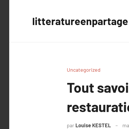
Aller
au
litteratureenpartage
contenu
Uncategorized
Tout savoi
restaurat
par
Louise KESTEL
ma