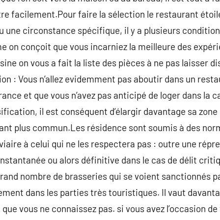
re facilement.Pour faire la sélection le restaurant étoil
 une circonstance spécifique, il y a plusieurs conditio
 on conçoit que vous incarniez la meilleure des expéri
sine on vous a fait la liste des pièces à ne pas laisser d
ion : Vous n’allez evidemment pas aboutir dans un restau
rance et que vous n’avez pas anticipé de loger dans la ca
ification, il est conséquent d’élargir davantage sa zone
urant plus commun.Les résidence sont soumis à des nor
oviaire à celui qui ne les respectera pas : outre une répr
stantanée ou alors définitive dans le cas de délit critiq
rand nombre de brasseries qui se voient sanctionnés pa
ment dans les parties très touristiques. Il vaut davan
que vous ne connaissez pas. si vous avez l’occasion de