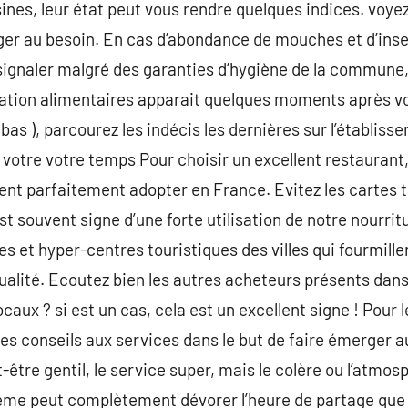
sines, leur état peut vous rendre quelques indices. voye
nger au besoin. En cas d’abondance de mouches et d’ins
le signaler malgré des garanties d’hygiène de la commun
cation alimentaires apparait quelques moments après vo
 bas ), parcourez les indécis les dernières sur l’établis
votre votre temps Pour choisir un excellent restaurant, 
ent parfaitement adopter en France. Evitez les cartes 
t souvent signe d’une forte utilisation de notre nourrit
ues et hyper-centres touristiques des villes qui fourmill
ualité. Ecoutez bien les autres acheteurs présents dans 
caux ? si est un cas, cela est un excellent signe ! Pour 
 conseils aux services dans le but de faire émerger au
tre gentil, le service super, mais le colère ou l’atmosp
lème peut complètement dévorer l’heure de partage que 