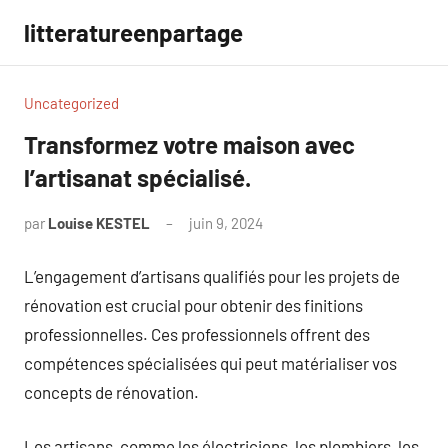
Aller
litteratureenpartage
au
contenu
Uncategorized
Transformez votre maison avec
l’artisanat spécialisé.
par
Louise KESTEL
juin 9, 2024
Aucun
commentaire
L’engagement d’artisans qualifiés pour les projets de
rénovation est crucial pour obtenir des finitions
professionnelles. Ces professionnels offrent des
compétences spécialisées qui peut matérialiser vos
concepts de rénovation.
Les artisans, comme les électriciens, les plombiers, les