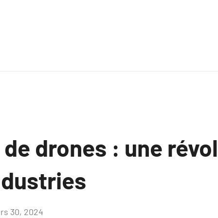
n de drones : une révo
ndustries
rs 30, 2024
Aucun