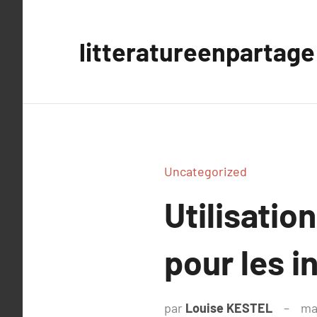
Aller
au
litteratureenpartage
contenu
Uncategorized
Utilisatio
pour les i
par
Louise KESTEL
ma