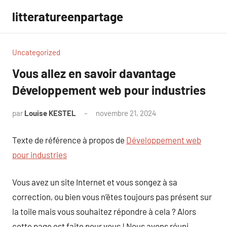
Aller
litteratureenpartage
au
contenu
Uncategorized
Vous allez en savoir davantage
Développement web pour industries
par
Louise KESTEL
novembre 21, 2024
Aucun
commentaire
Texte de référence à propos de
Développement web
pour industries
Vous avez un site Internet et vous songez à sa
correction, ou bien vous n’êtes toujours pas présent sur
la toile mais vous souhaitez répondre à cela ? Alors
cette page est faite pour vous ! Nous avons réuni