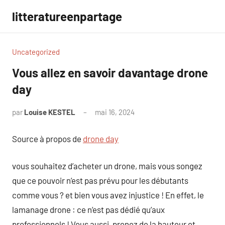
Aller
litteratureenpartage
au
contenu
Uncategorized
Vous allez en savoir davantage drone
day
par
Louise KESTEL
mai 16, 2024
Aucun
commentaire
Source à propos de
drone day
vous souhaitez d’acheter un drone, mais vous songez
que ce pouvoir n’est pas prévu pour les débutants
comme vous ? et bien vous avez injustice ! En effet, le
lamanage drone : ce n’est pas dédié qu’aux
professionnels ! Vous aussi, prenez de la hauteur et