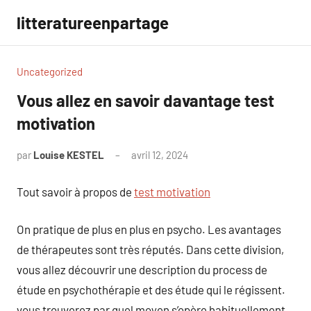
Aller
litteratureenpartage
au
contenu
Uncategorized
Vous allez en savoir davantage test
motivation
par
Louise KESTEL
avril 12, 2024
Aucun
commentaire
Tout savoir à propos de
test motivation
On pratique de plus en plus en psycho. Les avantages
de thérapeutes sont très réputés. Dans cette division,
vous allez découvrir une description du process de
étude en psychothérapie et des étude qui le régissent.
vous trouverez par quel moyen s’opère habituellement