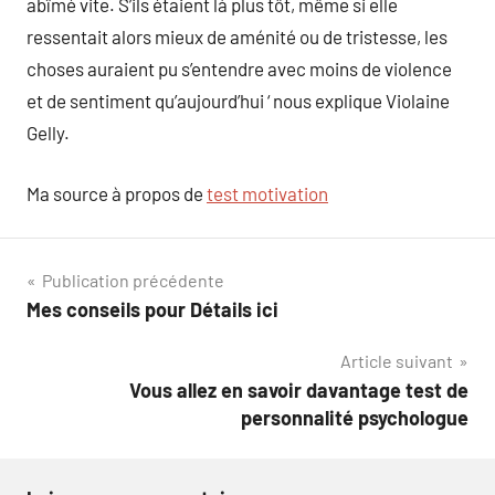
abîmé vite. S’ils étaient là plus tôt, même si elle
ressentait alors mieux de aménité ou de tristesse, les
choses auraient pu s’entendre avec moins de violence
et de sentiment qu’aujourd’hui ‘ nous explique Violaine
Gelly.
Ma source à propos de
test motivation
Navigation
Publication précédente
Mes conseils pour Détails ici
de
Article suivant
l’article
Vous allez en savoir davantage test de
personnalité psychologue