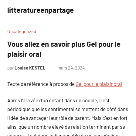
Aller
litteratureenpartage
au
contenu
Uncategorized
Vous allez en savoir plus Gel pour le
plaisir oral
par
Louise KESTEL
mars 24, 2024
Aucun
commentaire
Texte de référence à propos de
Gel pour le plaisir oral
Après l’arrivée d’un enfant dans un couple, il est
périodique que les sentimental se mettent de côté dans
l’idée de avantager leur rôle de parent. Mais c’est en fort
ainsi que un nombre élevé de relation terminent par se
séparer. Il est donc indispensable de ne pas négliger