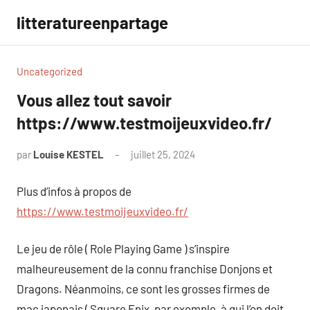
Aller
litteratureenpartage
au
contenu
Uncategorized
Vous allez tout savoir
https://www.testmoijeuxvideo.fr/
par
Louise KESTEL
juillet 25, 2024
Aucun
commentaire
Plus d’infos à propos de
https://www.testmoijeuxvideo.fr/
Le jeu de rôle ( Role Playing Game ) s’inspire
malheureusement de la connu franchise Donjons et
Dragons. Néanmoins, ce sont les grosses firmes de
mac japonais ( Square Enix, par exemple, à qui l’on doit