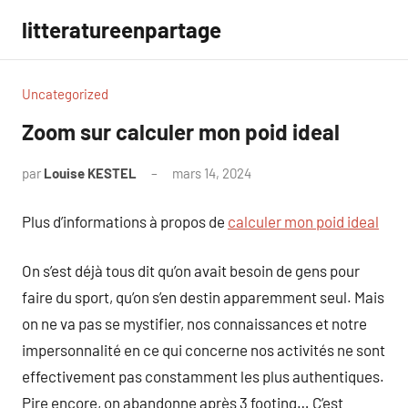
Aller
litteratureenpartage
au
contenu
Uncategorized
Zoom sur calculer mon poid ideal
par
Louise KESTEL
mars 14, 2024
Aucun
commentaire
Plus d’informations à propos de
calculer mon poid ideal
On s’est déjà tous dit qu’on avait besoin de gens pour
faire du sport, qu’on s’en destin apparemment seul. Mais
on ne va pas se mystifier, nos connaissances et notre
impersonnalité en ce qui concerne nos activités ne sont
effectivement pas constamment les plus authentiques.
Pire encore, on abandonne après 3 footing… C’est