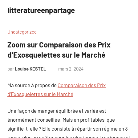
Aller
litteratureenpartage
au
contenu
Uncategorized
Zoom sur Comparaison des Prix
d’Exosquelettes sur le Marché
par
Louise KESTEL
mars 2, 2024
Aucun
commentaire
Ma source à propos de
Comparaison des Prix
d’Exosquelettes sur le Marché
Une façon de manger équilibrée et variée est
énormément conseillée. Mais en profitables, que
signifie-t-elle ? Elle consiste à répartir son régime en 3
repas, plus un goûter pour les plus jeunes, très jeunes et