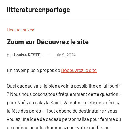
Aller
litteratureenpartage
au
contenu
Uncategorized
Zoom sur Découvrez le site
par
Louise KESTEL
juin 9, 2024
Aucun
commentaire
En savoir plus à propos de
Découvrez le site
Quel cadeau vais-je bien avoir la possibilité de lui founir
? Nous nous posons tous fréquemment cette question :
pour Noël, un gala, la Saint-Valentin, la fête des mères,
la fête des pères… Tout dépend du destinataire : vous
voulez une idée de cadeau personnalisé pour femme ou
un cadeau pour les hommes, pour votre moitié, un