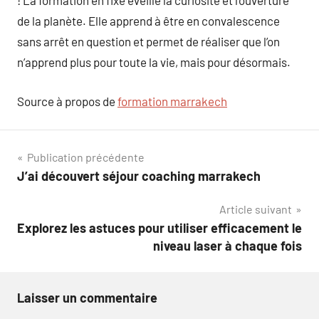
! La formation en fixe éveille la curiosité et l’ouverture
de la planète. Elle apprend à être en convalescence
sans arrêt en question et permet de réaliser que l’on
n’apprend plus pour toute la vie, mais pour désormais.
Source à propos de
formation marrakech
Navigation
Publication précédente
J’ai découvert séjour coaching marrakech
de
Article suivant
l’article
Explorez les astuces pour utiliser efficacement le
niveau laser à chaque fois
Laisser un commentaire