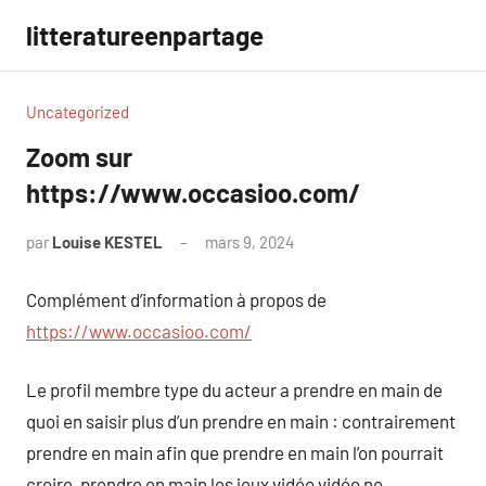
Aller
litteratureenpartage
au
contenu
Uncategorized
Zoom sur
https://www.occasioo.com/
par
Louise KESTEL
mars 9, 2024
Aucun
commentaire
Complément d’information à propos de
https://www.occasioo.com/
Le profil membre type du acteur a prendre en main de
quoi en saisir plus d’un prendre en main : contrairement
prendre en main afin que prendre en main l’on pourrait
croire, prendre en main les jeux vidéo vidéo ne