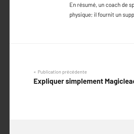
En résumé, un coach de spo
physique; il fournit un sup
Navigation
Publication précédente
Expliquer simplement Magiclea
de
l’article