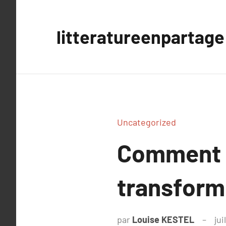
Aller
au
litteratureenpartage
contenu
Uncategorized
Comment u
transforme
par
Louise KESTEL
jui