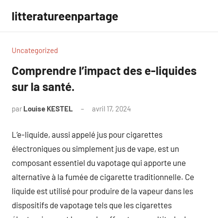
Aller
litteratureenpartage
au
contenu
Uncategorized
Comprendre l’impact des e-liquides
sur la santé.
par
Louise KESTEL
avril 17, 2024
Aucun
commentaire
L’e-liquide, aussi appelé jus pour cigarettes
électroniques ou simplement jus de vape, est un
composant essentiel du vapotage qui apporte une
alternative à la fumée de cigarette traditionnelle. Ce
liquide est utilisé pour produire de la vapeur dans les
dispositifs de vapotage tels que les cigarettes