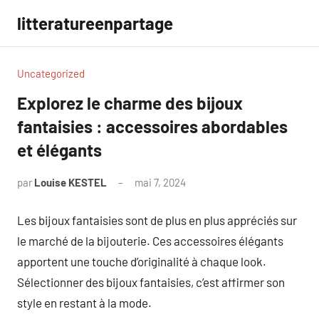
Aller
litteratureenpartage
au
contenu
Uncategorized
Explorez le charme des bijoux
fantaisies : accessoires abordables
et élégants
par
Louise KESTEL
mai 7, 2024
Aucun
commentaire
Les bijoux fantaisies sont de plus en plus appréciés sur
le marché de la bijouterie. Ces accessoires élégants
apportent une touche d’originalité à chaque look.
Sélectionner des bijoux fantaisies, c’est affirmer son
style en restant à la mode.