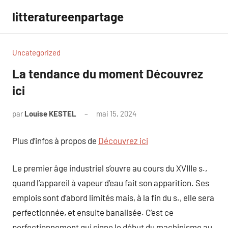
Aller
litteratureenpartage
au
contenu
Uncategorized
La tendance du moment Découvrez
ici
par
Louise KESTEL
mai 15, 2024
Aucun
commentaire
Plus d’infos à propos de
Découvrez ici
Le premier âge industriel s’ouvre au cours du XVIIIe s.,
quand l’appareil à vapeur d’eau fait son apparition. Ses
emplois sont d’abord limités mais, à la fin du s., elle sera
perfectionnée, et ensuite banalisée. C’est ce
perfectionnement qui signe le début du machinisme au