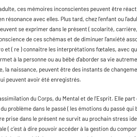
 l’adulte, ces mémoires inconscientes peuvent être réac
 résonance avec elles. Plus tard, chez l’enfant ou l’adu
vent se exprimer dans le présent ( scolarité, carrière,
conscience de ces schémas et de diminuer l’anxiété asso
 et ( re ) connaitre les interprétations fœtales, avec qu
ermet à la personne ou au bébé d’aborder sa vie autrem
ne, la naissance, peuvent être des instants de changemen
qui peuvent avoir été enregistrés.
ssimilation du Corps, du Mental et de l’Esprit. Elle part 
du problème dans le passé ( les émotions du passé qui 
 prise dans le présent ne survit au prochain stress ident
 ( c’est à dire pouvoir accéder à la gestion du compo