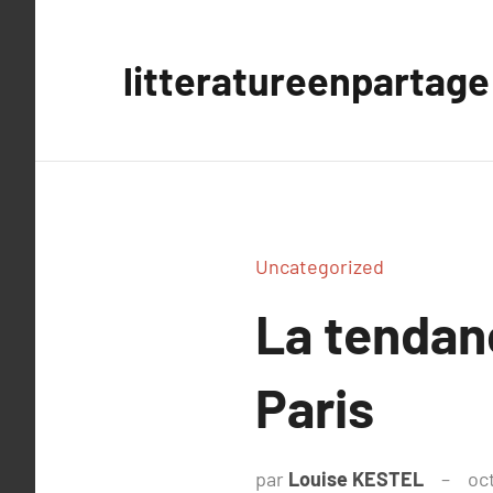
Aller
au
litteratureenpartage
contenu
Uncategorized
La tendan
Paris
par
Louise KESTEL
oc