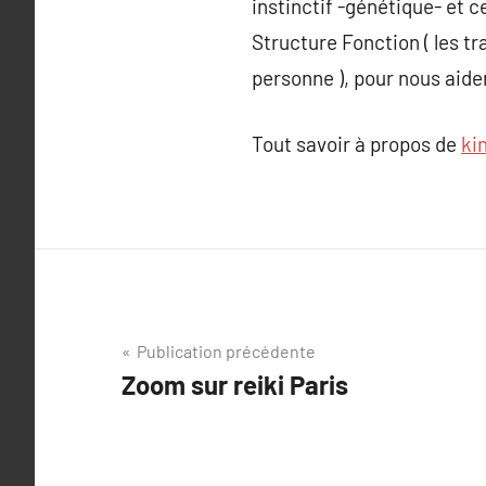
instinctif -génétique- et c
Structure Fonction ( les tr
personne ), pour nous aider
Tout savoir à propos de
ki
Navigation
Publication précédente
Zoom sur reiki Paris
de
l’article