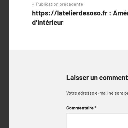
Navigation
Publication précédente
https://latelierdesoso.fr : A
de
d’intérieur
l’article
Laisser un comment
Votre adresse e-mail ne sera p
Commentaire
*