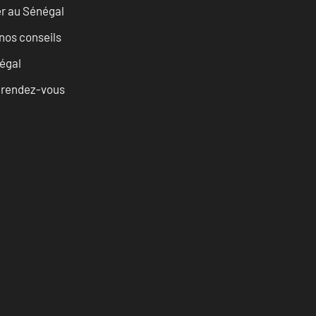
er au Sénégal
nos conseils
égal
u rendez-vous