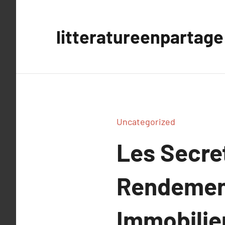
Aller
au
litteratureenpartage
contenu
Uncategorized
Les Secre
Rendement
Immobilie