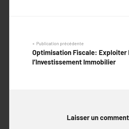
Navigation
Publication précédente
Optimisation Fiscale: Exploiter
de
l’Investissement Immobilier
l’article
Laisser un comment