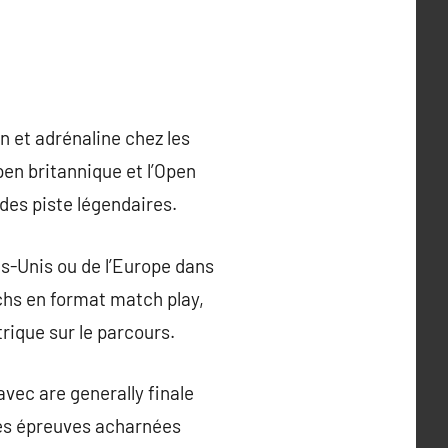
n et adrénaline chez les
pen britannique et l’Open
 des piste légendaires.
ts-Unis ou de l’Europe dans
chs en format match play,
rique sur le parcours.
vec are generally finale
ses épreuves acharnées