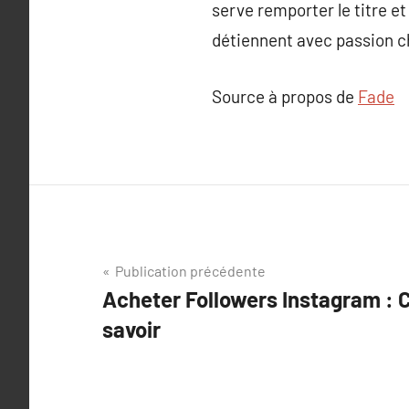
serve remporter le titre e
détiennent avec passion c
Source à propos de
Fade
Navigation
Publication précédente
Acheter Followers Instagram : 
de
savoir
l’article