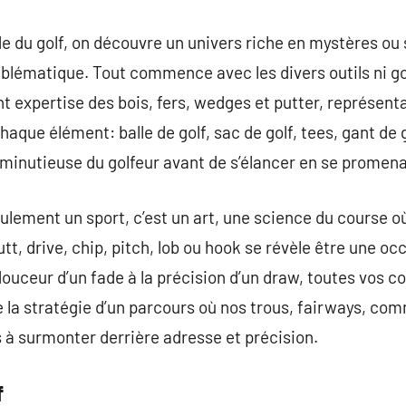
 du golf, on découvre un univers riche en mystères ou 
blématique. Tout commence avec les divers outils ni go
ant expertise des bois, fers, wedges et putter, représe
haque élément: balle de golf, sac de golf, tees, gant de 
 minutieuse du golfeur avant de s’élancer en se promena
eulement un sport, c’est un art, une science du course où
tt, drive, chip, pitch, lob ou hook se révèle être une oc
 douceur d’un fade à la précision d’un draw, toutes vos c
 la stratégie d’un parcours où nos trous, fairways, c
 à surmonter derrière adresse et précision.
f