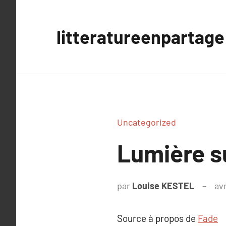
Aller
au
litteratureenpartage
contenu
Uncategorized
Lumière s
par
Louise KESTEL
avr
Source à propos de
Fade