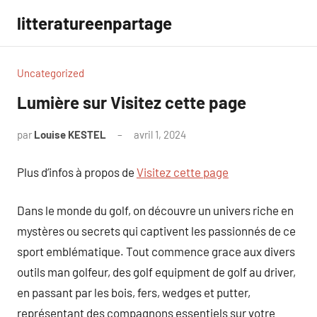
Aller
litteratureenpartage
au
contenu
Uncategorized
Lumière sur Visitez cette page
par
Louise KESTEL
avril 1, 2024
Aucun
commentaire
Plus d’infos à propos de
Visitez cette page
Dans le monde du golf, on découvre un univers riche en
mystères ou secrets qui captivent les passionnés de ce
sport emblématique. Tout commence grace aux divers
outils man golfeur, des golf equipment de golf au driver,
en passant par les bois, fers, wedges et putter,
représentant des compagnons essentiels sur votre